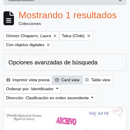
, 1 resultados
Mostrando 1 resultados
Colecciones
Remove filter:
Remove filter:
Gómez Chaparro, Laura
Talca (Chile)
Remove filter:
Con objetos digitales
Opciones avanzadas de búsqueda
Imprimir vista previa
Card view
Table view
Ordenar por: Identificador
Dirección: Clasificación en orden ascendente