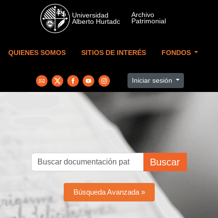
Skip to main content
QUIENES SOMOS
SITIOS DE INTERÉS
FONDOS
Iniciar sesión
Buscar
Búsqueda Avanzada »