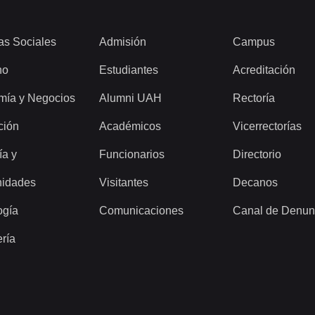
as Sociales
Admisión
Campus
ho
Estudiantes
Acreditación
mía y Negocios
Alumni UAH
Rectoría
ción
Académicos
Vicerrectorías
ía y
Funcionarios
Directorio
idades
Visitantes
Decanos
ogía
Comunicaciones
Canal de Denun
ería