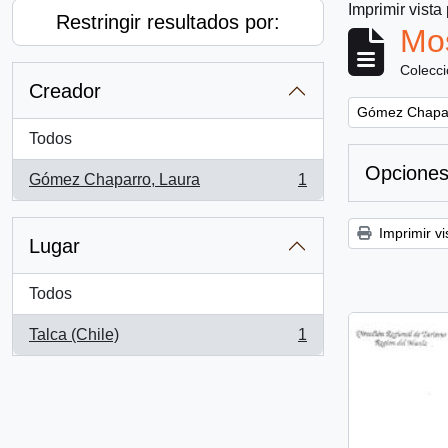
Imprimir vista
Restringir resultados por:
Mos
Colecc
Creador
Remove filter:
Gómez Chapar
Todos
Opciones
Gómez Chaparro, Laura
1
, 1 resultados
Imprimir vi
Lugar
Todos
Talca (Chile)
1
, 1 resultados