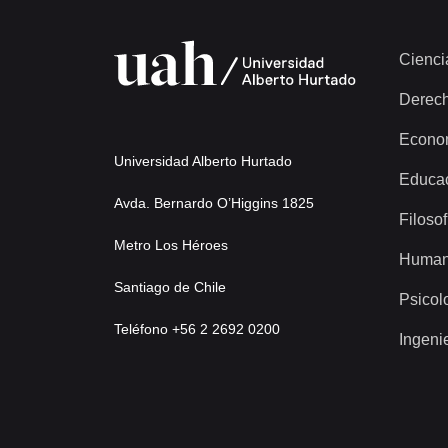
Cienci
Derec
Econo
Universidad Alberto Hurtado
Educa
Avda. Bernardo O’Higgins 1825
Filosof
Metro Los Héroes
Human
Santiago de Chile
Psicol
Teléfono +56 2 2692 0200
Ingeni