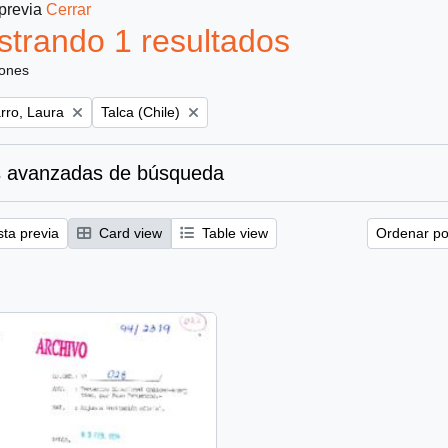
 previa
Cerrar
trando 1 resultados
iones
Remove filter:
ro, Laura
Talca (Chile)
 avanzadas de búsqueda
sta previa
Card view
Table view
Ordenar por