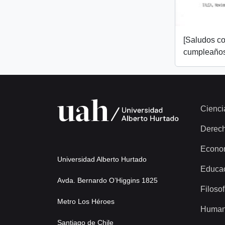
[Saludos co
cumpleaños
Cienci
Derec
Econo
Universidad Alberto Hurtado
Educa
Avda. Bernardo O’Higgins 1825
Filosof
Metro Los Héroes
Human
Santiago de Chile