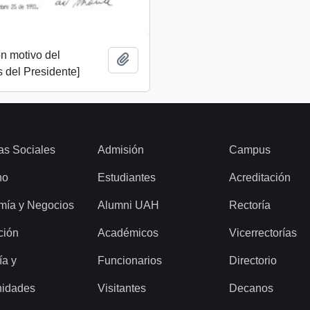
n motivo del
Añadir al portapapeles
 del Presidente]
as Sociales
Admisión
Campus
ho
Estudiantes
Acreditación
mía y Negocios
Alumni UAH
Rectoría
ción
Académicos
Vicerrectorías
ía y
Funcionarios
Directorio
idades
Visitantes
Decanos