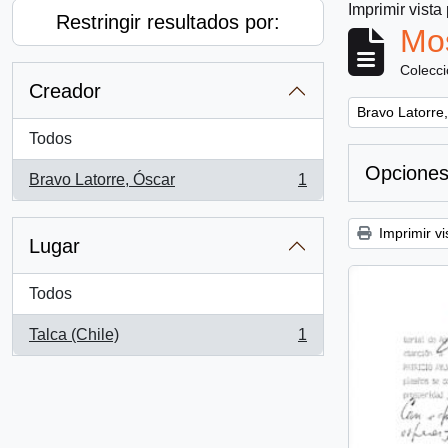
Imprimir vista
Restringir resultados por:
Mos
Colecc
Creador
Remove filter:
Bravo Latorre
Todos
Opciones
Bravo Latorre, Óscar
1
, 1 resultados
Imprimir vi
Lugar
Todos
Talca (Chile)
1
, 1 resultados