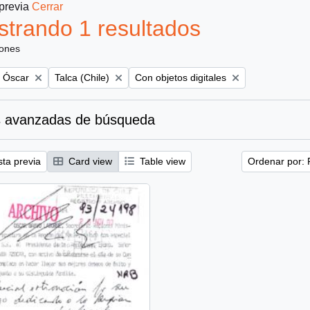
 previa
Cerrar
trando 1 resultados
iones
Remove filter:
Remove filter:
, Óscar
Talca (Chile)
Con objetos digitales
 avanzadas de búsqueda
sta previa
Card view
Table view
Ordenar por: 