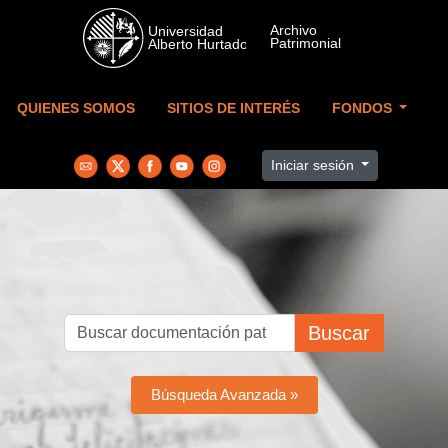
Skip to main content
QUIENES SOMOS
SITIOS DE INTERÉS
FONDOS
Iniciar sesión
Buscar
Búsqueda Avanzada »