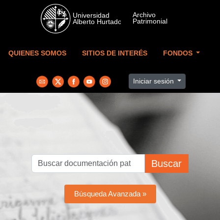
Skip to main content
QUIENES SOMOS
SITIOS DE INTERÉS
FONDOS
Iniciar sesión
Buscar
Búsqueda Avanzada »