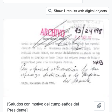
Show 1 results with digital objects
[Saludos con motivo del cumpleaños del
Añadi
Presidente]