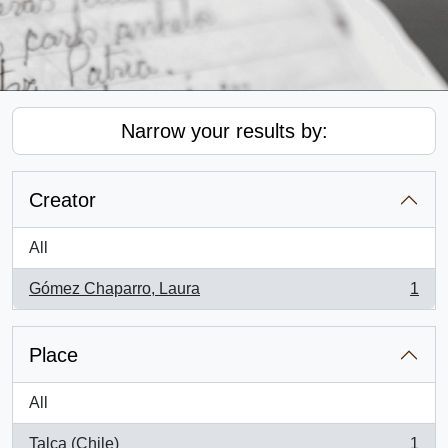
Narrow your results by:
Creator
All
Gómez Chaparro, Laura
1
, 1 results
Place
All
Talca (Chile)
1