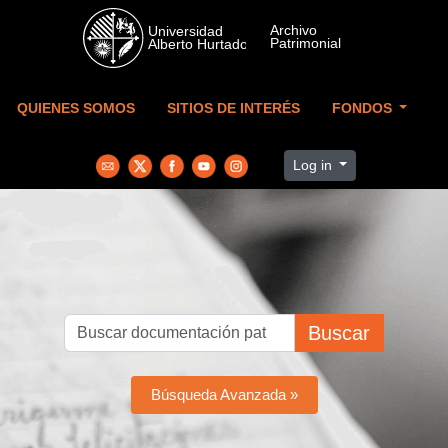
Skip to main content
QUIENES SOMOS
SITIOS DE INTERÉS
FONDOS
Log in
Buscar
Búsqueda Avanzada »