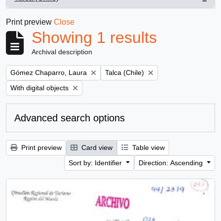
, 1 results
Print preview
Close
Showing 1 results
Archival description
Remove filter:
Remove filter:
Gómez Chaparro, Laura
Talca (Chile)
Remove filter:
With digital objects
Advanced search options
Print preview
Card view
Table view
Sort by: Identifier
Direction: Ascending