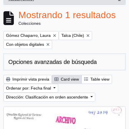
, 1 resultados
Mostrando 1 resultados
Colecciones
Remove filter:
Remove filter:
Gómez Chaparro, Laura
Talca (Chile)
Remove filter:
Con objetos digitales
Opciones avanzadas de búsqueda
Imprimir vista previa
Card view
Table view
Ordenar por: Fecha final
Dirección: Clasificación en orden ascendente