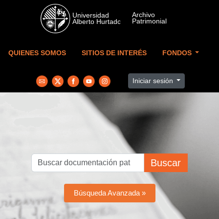
Skip to main content
QUIENES SOMOS
SITIOS DE INTERÉS
FONDOS
Iniciar sesión
Buscar
Búsqueda Avanzada »