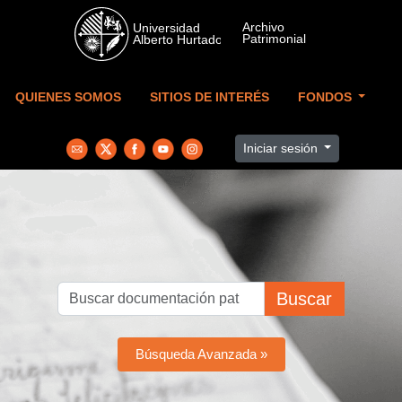
Skip to main content
QUIENES SOMOS
SITIOS DE INTERÉS
FONDOS
Iniciar sesión
Buscar
Búsqueda Avanzada »