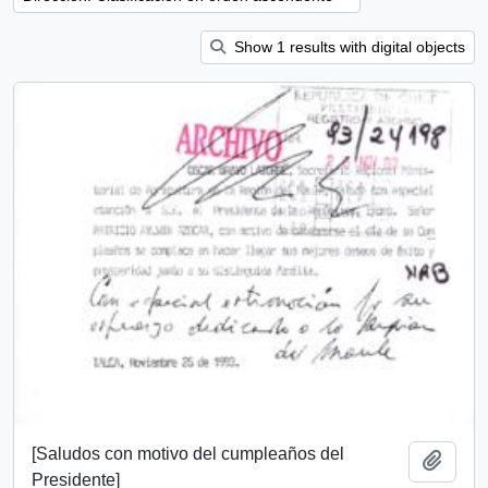
Show 1 results with digital objects
[Saludos con motivo del cumpleaños del
Añadi
Presidente]