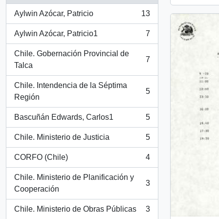
Aylwin Azócar, Patricio
13
, 13 resultados
Aylwin Azócar, Patricio1
7
, 7 resultados
Chile. Gobernación Provincial de
7
, 7 resultados
Talca
Chile. Intendencia de la Séptima
5
, 5 resultados
Región
Bascuñán Edwards, Carlos1
5
, 5 resultados
Chile. Ministerio de Justicia
5
, 5 resultados
CORFO (Chile)
4
, 4 resultados
Chile. Ministerio de Planificación y
3
, 3 resultados
Cooperación
Chile. Ministerio de Obras Públicas
3
, 3 resultados