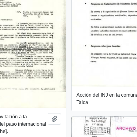
Acción del INJ en la comun
Talca
nvitación a la
Añadir al portapapeles
del paso internacional
he].