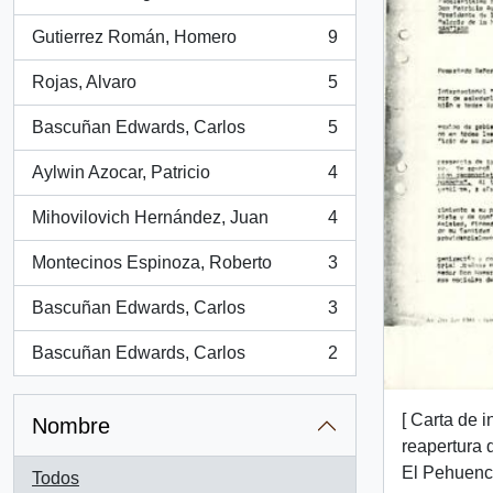
, 15 resultados
Gutierrez Román, Homero
9
, 9 resultados
Rojas, Alvaro
5
, 5 resultados
Bascuñan Edwards, Carlos
5
, 5 resultados
Aylwin Azocar, Patricio
4
, 4 resultados
Mihovilovich Hernández, Juan
4
, 4 resultados
Montecinos Espinoza, Roberto
3
, 3 resultados
Bascuñan Edwards, Carlos
3
, 3 resultados
Bascuñan Edwards, Carlos
2
, 2 resultados
[ Carta de i
Nombre
reapertura 
El Pehuenc
Todos