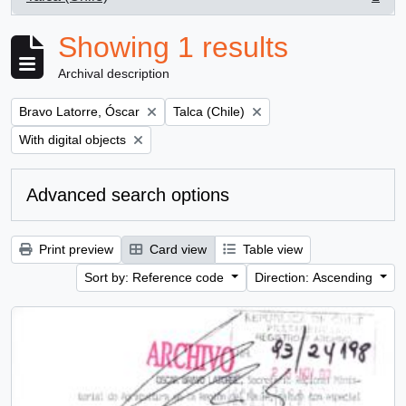
, 1 results
Showing 1 results
Archival description
Remove filter:
Remove filter:
Bravo Latorre, Óscar
Talca (Chile)
Remove filter:
With digital objects
Advanced search options
Print preview
Card view
Table view
Sort by: Reference code
Direction: Ascending