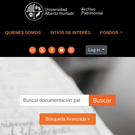
Skip to main content
QUIENES SOMOS
SITIOS DE INTERÉS
FONDOS
Log in
Buscar
Búsqueda Avanzada »