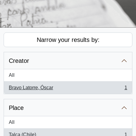
Narrow your results by:
Creator
All
Bravo Latorre, Óscar
1
, 1 results
Place
All
Talca (Chile)
1