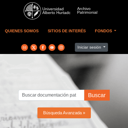
Skip to main content
QUIENES SOMOS
SITIOS DE INTERÉS
FONDOS
Iniciar sesión
Buscar
Búsqueda Avanzada »