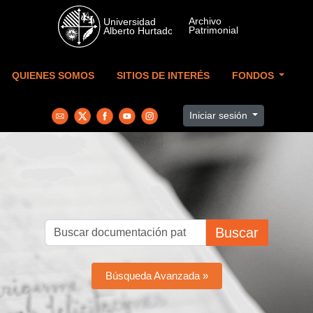
Skip to main content
QUIENES SOMOS
SITIOS DE INTERÉS
FONDOS
Iniciar sesión
Buscar
Búsqueda Avanzada »