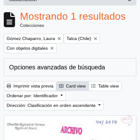
, 1 resultados
Mostrando 1 resultados
Colecciones
Remove filter:
Remove filter:
Gómez Chaparro, Laura
Talca (Chile)
Remove filter:
Con objetos digitales
Opciones avanzadas de búsqueda
Imprimir vista previa
Card view
Table view
Ordenar por: Identificador
Dirección: Clasificación en orden ascendente