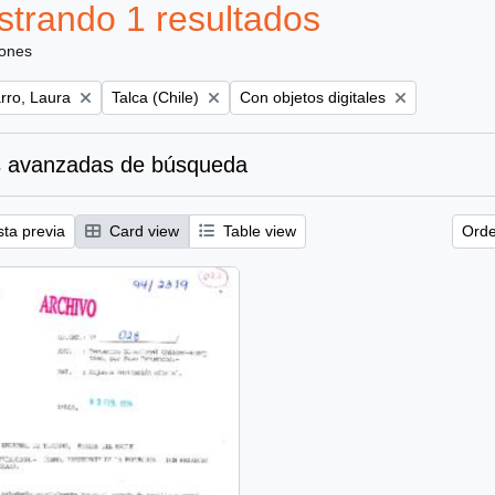
trando 1 resultados
iones
Remove filter:
Remove filter:
ro, Laura
Talca (Chile)
Con objetos digitales
 avanzadas de búsqueda
sta previa
Card view
Table view
Orde