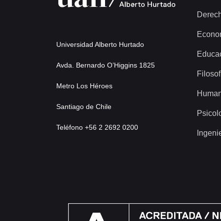
Derec
Econo
Universidad Alberto Hurtado
Educa
Avda. Bernardo O’Higgins 1825
Filosof
Metro Los Héroes
Human
Santiago de Chile
Psicol
Teléfono +56 2 2692 0200
Ingeni