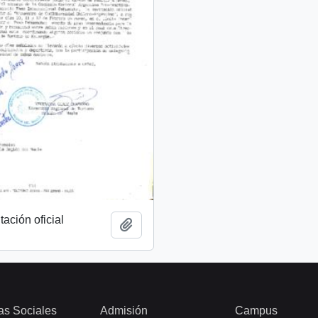
tación oficial
Añadir al portapapeles
as Sociales
Admisión
Campus