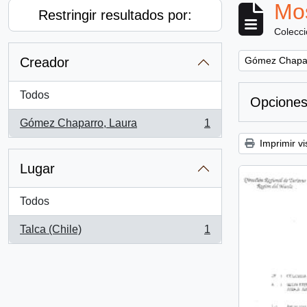
Mos
Restringir resultados por:
Colecc
Remove filter:
Creador
Gómez Chapar
Todos
Opciones
Gómez Chaparro, Laura
1
, 1 resultados
Imprimir vi
Lugar
Todos
Talca (Chile)
1
, 1 resultados