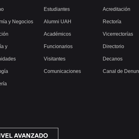
ho
Estudiantes
Acreditación
mía y Negocios
Alumni UAH
Rectoría
ción
Académicos
Vicerrectorías
ía y
Funcionarios
Directorio
idades
Visitantes
Decanos
ogía
Comunicaciones
Canal de Denun
ería