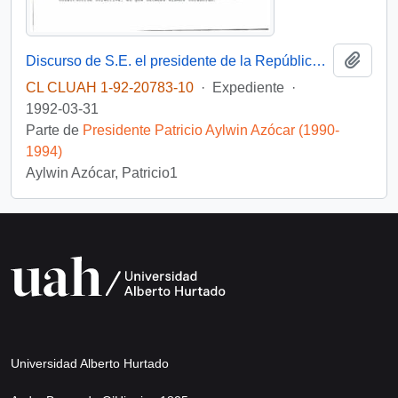
Añadi
Discurso de S.E. el presidente de la República, don Patricio Aylwin Azócar, en ceremonia de firma de convenio SERVIU - Municipalidad de Valparaíso
CL CLUAH 1-92-20783-10
·
Expediente
·
1992-03-31
Parte de
Presidente Patricio Aylwin Azócar (1990-
1994)
Aylwin Azócar, Patricio1
Universidad Alberto Hurtado