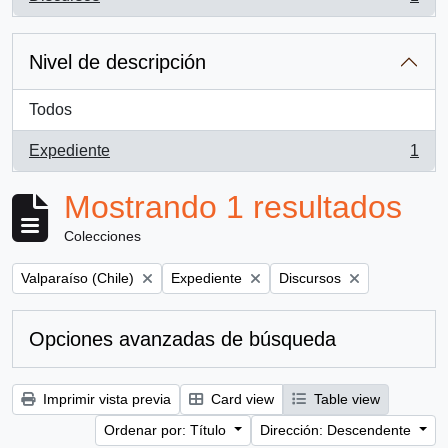
, 1 resultados
Nivel de descripción
Todos
Expediente
1
, 1 resultados
Mostrando 1 resultados
Colecciones
Remove filter:
Remove filter:
Remove filter:
Valparaíso (Chile)
Expediente
Discursos
Opciones avanzadas de búsqueda
Imprimir vista previa
Card view
Table view
Ordenar por: Título
Dirección: Descendente