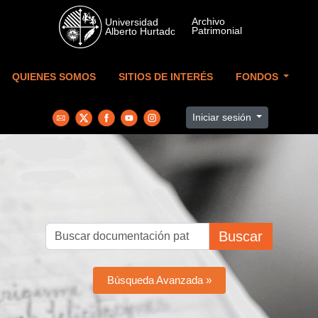
Skip to main content
QUIENES SOMOS
SITIOS DE INTERÉS
FONDOS
Iniciar sesión
Buscar
Búsqueda Avanzada »