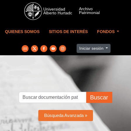
Skip to main content
QUIENES SOMOS
SITIOS DE INTERÉS
FONDOS
Iniciar sesión
Buscar
Búsqueda Avanzada »