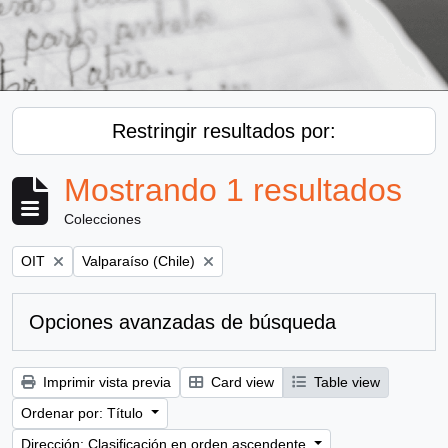
Restringir resultados por:
Mostrando 1 resultados
Colecciones
Remove filter:
Remove filter:
OIT
Valparaíso (Chile)
Opciones avanzadas de búsqueda
Imprimir vista previa
Card view
Table view
Ordenar por: Título
Dirección: Clasificación en orden ascendente