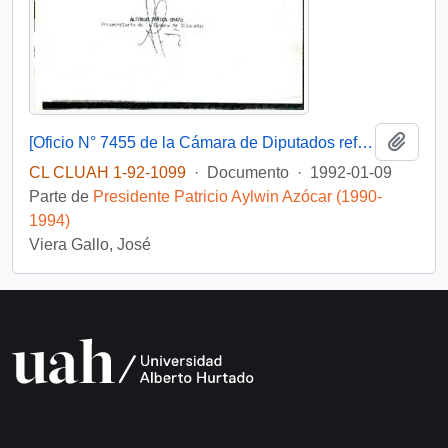
Añadi
[Oficio N° 7455 de la Cámara de Diputados referente a solicitud de reactivación del Convenio 20 de la Organización Internacional del Trabajo]
CL CLUAH 1-92-1099
·
Documento
·
1992-01-09
Parte de
Presidente Patricio Aylwin Azócar (1990-
1994)
Viera Gallo, José