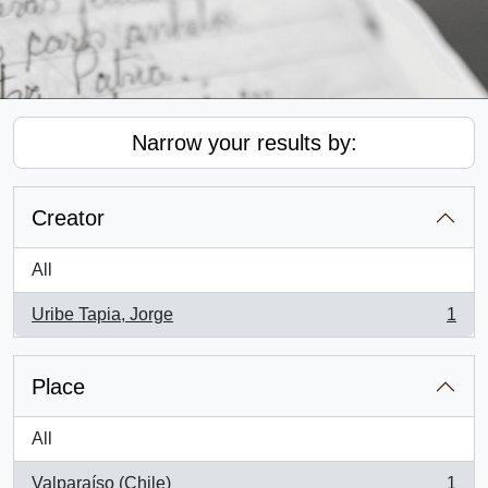
Narrow your results by:
Creator
All
Uribe Tapia, Jorge
1
, 1 results
Place
All
Valparaíso (Chile)
1