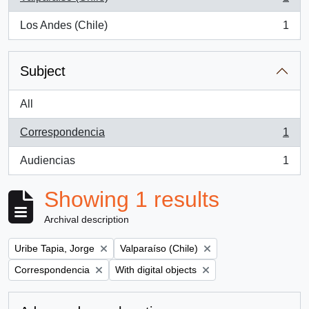
, 1 results
Los Andes (Chile)
1
, 1 results
Subject
All
Correspondencia
1
, 1 results
Audiencias
1
, 1 results
Showing 1 results
Archival description
Remove filter:
Remove filter:
Uribe Tapia, Jorge
Valparaíso (Chile)
Remove filter:
Remove filter:
Correspondencia
With digital objects