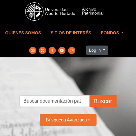
Skip to main content
QUIENES SOMOS
SITIOS DE INTERÉS
FONDOS
Log in
Buscar
Búsqueda Avanzada »