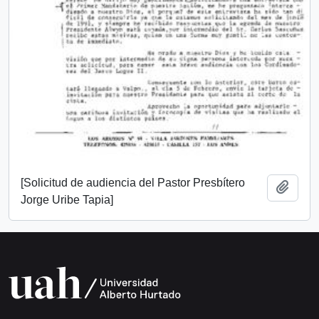
[Solicitud de audiencia del Pastor Presbítero
Add t
Jorge Uribe Tapia]