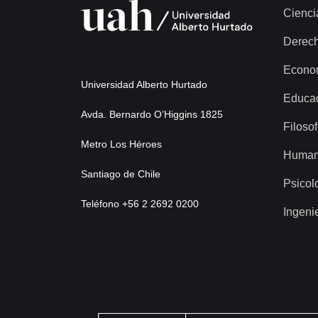
Cienci
Derec
Econo
Universidad Alberto Hurtado
Educa
Avda. Bernardo O’Higgins 1825
Filosof
Metro Los Héroes
Human
Santiago de Chile
Psicol
Teléfono +56 2 2692 0200
Ingeni