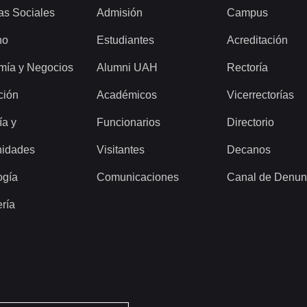
as Sociales
Admisión
Campus
ho
Estudiantes
Acreditación
mía y Negocios
Alumni UAH
Rectoría
ción
Académicos
Vicerrectorías
ía y
Funcionarios
Directorio
idades
Visitantes
Decanos
ogía
Comunicaciones
Canal de Denun
ería