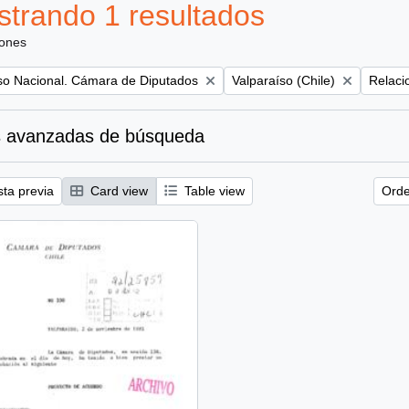
trando 1 resultados
iones
Remove filter:
Remove 
so Nacional. Cámara de Diputados
Valparaíso (Chile)
Relaci
 avanzadas de búsqueda
sta previa
Card view
Table view
Orde