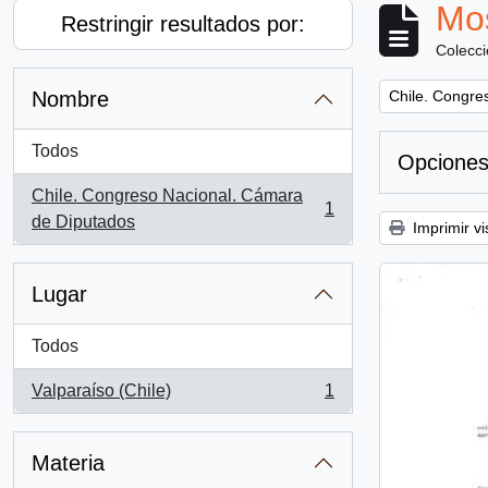
Mos
Restringir resultados por:
Colecc
Remove filter:
Nombre
Chile. Congre
Todos
Opciones
Chile. Congreso Nacional. Cámara
1
, 1 resultados
de Diputados
Imprimir vi
Lugar
Todos
Valparaíso (Chile)
1
, 1 resultados
Materia