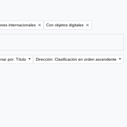
filter:
Remove filter:
ones internacionales
Con objetos digitales
nar por: Título
Dirección: Clasificación en orden ascendente