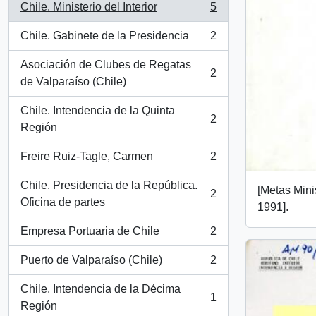
Chile. Ministerio del Interior
5
, 5 resultados
Chile. Gabinete de la Presidencia
2
, 2 resultados
Asociación de Clubes de Regatas
2
, 2 resultados
de Valparaíso (Chile)
Chile. Intendencia de la Quinta
2
, 2 resultados
Región
Freire Ruiz-Tagle, Carmen
2
, 2 resultados
Chile. Presidencia de la República.
[Metas Mini
2
, 2 resultados
Oficina de partes
1991].
Empresa Portuaria de Chile
2
, 2 resultados
Puerto de Valparaíso (Chile)
2
, 2 resultados
Chile. Intendencia de la Décima
1
, 1 resultados
Región