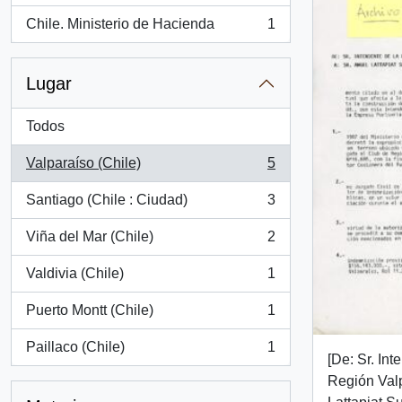
Chile. Ministerio de Hacienda
1
, 1 resultados
Lugar
Todos
Valparaíso (Chile)
5
, 5 resultados
Santiago (Chile : Ciudad)
3
, 3 resultados
Viña del Mar (Chile)
2
, 2 resultados
Valdivia (Chile)
1
, 1 resultados
Puerto Montt (Chile)
1
, 1 resultados
Paillaco (Chile)
1
, 1 resultados
[De: Sr. Int
Región Valp