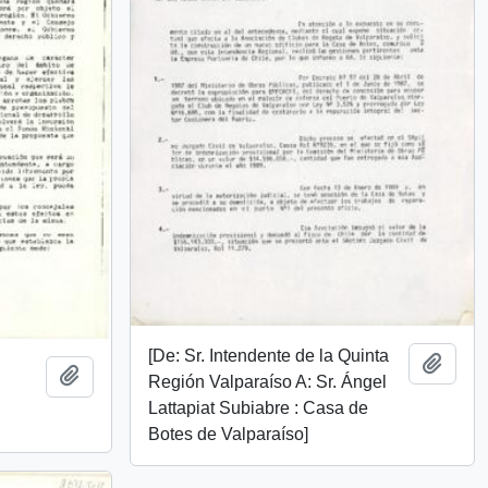
[De: Sr. Intendente de la Quinta
Añadi
Añadir al portapapeles
Región Valparaíso A: Sr. Ángel
Lattapiat Subiabre : Casa de
Botes de Valparaíso]