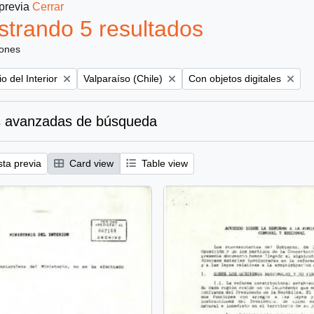
 previa
Cerrar
trando 5 resultados
iones
Remove filter:
Remove filter:
io del Interior
Valparaíso (Chile)
Con objetos digitales
 avanzadas de búsqueda
sta previa
Card view
Table view