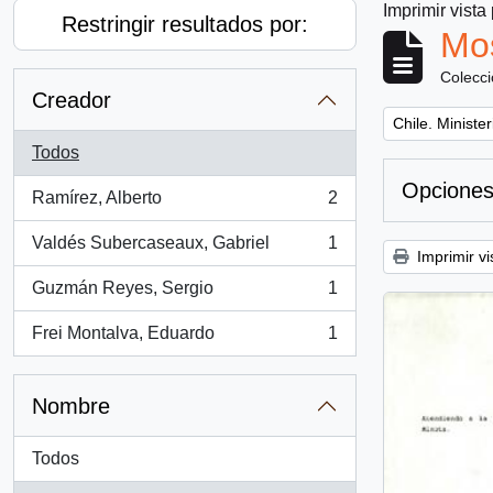
Imprimir vista
Restringir resultados por:
Mos
Colecc
Creador
Remove filter:
Chile. Minister
Todos
Opciones
Ramírez, Alberto
2
, 2 resultados
Valdés Subercaseaux, Gabriel
1
, 1 resultados
Imprimir vi
Guzmán Reyes, Sergio
1
, 1 resultados
Frei Montalva, Eduardo
1
, 1 resultados
Nombre
Todos