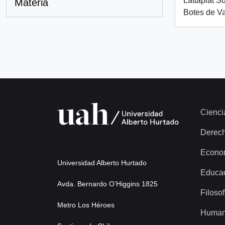
Lattapiat S
Materia
Botes de Va
Cienci
Derec
Econo
Universidad Alberto Hurtado
Educa
Avda. Bernardo O’Higgins 1825
Filosof
Metro Los Héroes
Human