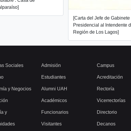
ubiabre : Casa de
lparaíso]
[Carta del Jefe de Gabinete
Presidencial al Intendente d
Región de Los Lagos]
as Sociales
Admisión
Campus
ho
Estudiantes
Acreditación
mía y Negocios
Alumni UAH
Rectoría
ción
Académicos
Vicerrectorías
ía y
Funcionarios
Directorio
idades
Visitantes
Decanos