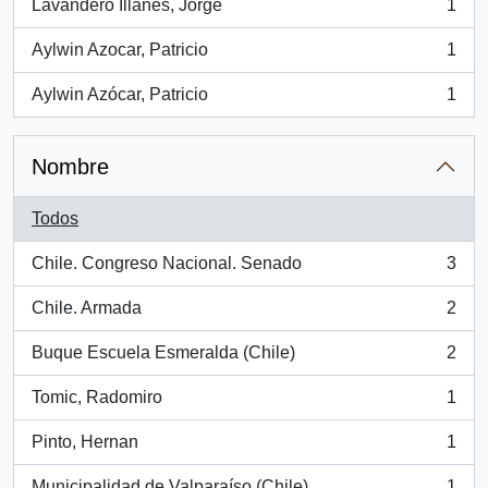
Lavandero Illanes, Jorge
1
, 1 resultados
Aylwin Azocar, Patricio
1
, 1 resultados
Aylwin Azócar, Patricio
1
, 1 resultados
Nombre
Todos
Chile. Congreso Nacional. Senado
3
, 3 resultados
Chile. Armada
2
, 2 resultados
Buque Escuela Esmeralda (Chile)
2
, 2 resultados
Tomic, Radomiro
1
, 1 resultados
Pinto, Hernan
1
, 1 resultados
Municipalidad de Valparaíso (Chile)
1