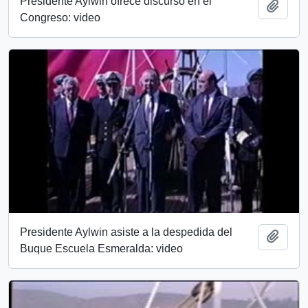
Presidente Aylwin ofrece discurso en el
Añadi
Congreso: video
Presidente Aylwin asiste a la despedida del
Añadi
Buque Escuela Esmeralda: video