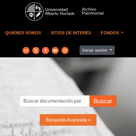
Skip to main content
QUIENES SOMOS
SITIOS DE INTERÉS
FONDOS
Iniciar sesión
Buscar
Búsqueda Avanzada »