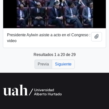
Presidente Aylwin asiste a acto en el Congreso :
Añadi
video
Resultados 1 a 20 de 29
Previa
Siguiente