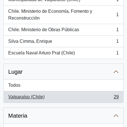
, 1 resultados
Chile. Ministerio de Economía, Fomento y
1
, 1 resultados
Reconstrucción
Chile. Ministerio de Obras Públicas
1
, 1 resultados
Silva Cimma, Enrique
1
, 1 resultados
Escuela Naval Arturo Prat (Chile)
1
, 1 resultados
Lugar
Todos
Valparaíso (Chile)
29
, 29 resultados
Materia