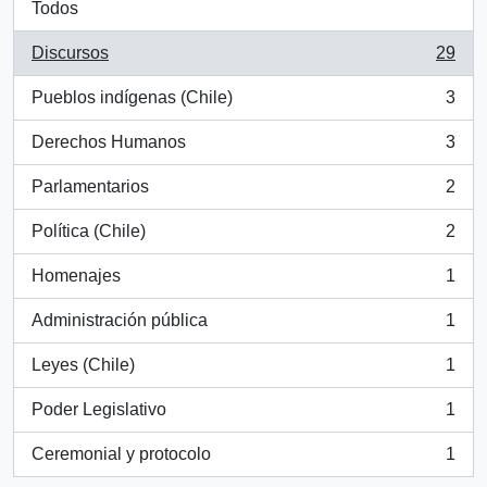
Todos
Discursos
29
, 29 resultados
Pueblos indígenas (Chile)
3
, 3 resultados
Derechos Humanos
3
, 3 resultados
Parlamentarios
2
, 2 resultados
Política (Chile)
2
, 2 resultados
Homenajes
1
, 1 resultados
Administración pública
1
, 1 resultados
Leyes (Chile)
1
, 1 resultados
Poder Legislativo
1
, 1 resultados
Ceremonial y protocolo
1
, 1 resultados