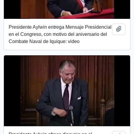
Presidente Aylwin entrega Mensaje Presidencial
Añadi
en el Congreso, con motivo del aniversario del
Combate Naval de Iquique: video