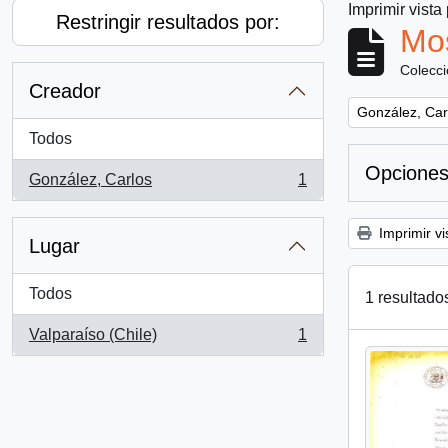
Imprimir vista
Restringir resultados por:
Mos
Colecc
Creador
Remove filter:
González, Car
Todos
Opciones
González, Carlos
1
, 1 resultados
Imprimir vi
Lugar
Todos
1 resultado
Valparaíso (Chile)
1
, 1 resultados