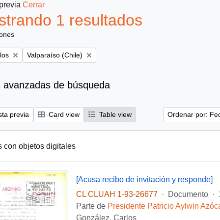
 previa
Cerrar
trando 1 resultados
iones
Remove filter:
los
Valparaíso (Chile)
 avanzadas de búsqueda
sta previa
Card view
Table view
Ordenar por: Fe
s con objetos digitales
[Acusa recibo de invitación y responde]
CL CLUAH 1-93-26677
·
Documento
·
Parte de
Presidente Patricio Aylwin Azóc
González, Carlos