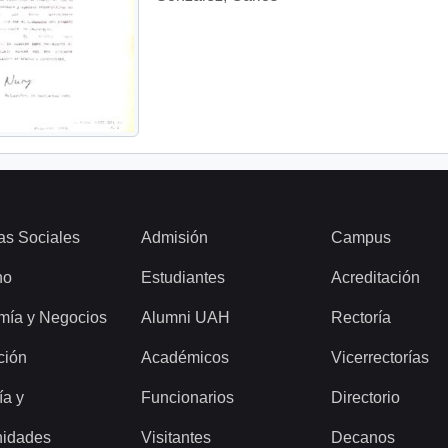
as Sociales
Admisión
Campus
ho
Estudiantes
Acreditación
mía y Negocios
Alumni UAH
Rectoría
ción
Académicos
Vicerrectorías
ía y
Funcionarios
Directorio
idades
Visitantes
Decanos