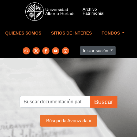
Skip to main content
QUIENES SOMOS
SITIOS DE INTERÉS
FONDOS
Iniciar sesión
Buscar
Búsqueda Avanzada »