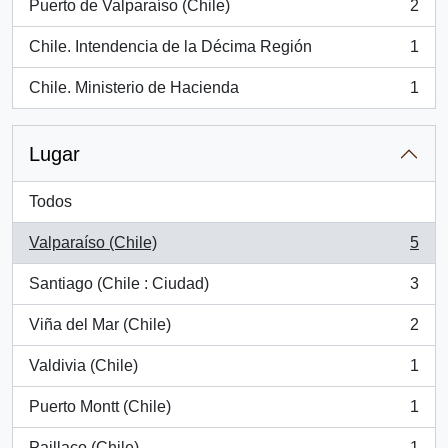
Puerto de Valparaíso (Chile)
2
, 2 resultados
Chile. Intendencia de la Décima Región
1
, 1 resultados
Chile. Ministerio de Hacienda
1
, 1 resultados
Lugar
Todos
Valparaíso (Chile)
5
, 5 resultados
Santiago (Chile : Ciudad)
3
, 3 resultados
Viña del Mar (Chile)
2
, 2 resultados
Valdivia (Chile)
1
, 1 resultados
Puerto Montt (Chile)
1
, 1 resultados
Paillaco (Chile)
1