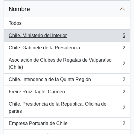
Nombre
Todos
Chile. Ministerio del Interior
5
, 5 resultados
Chile. Gabinete de la Presidencia
2
, 2 resultados
Asociación de Clubes de Regatas de Valparaíso
2
, 2 resultados
(Chile)
Chile. Intendencia de la Quinta Región
2
, 2 resultados
Freire Ruiz-Tagle, Carmen
2
, 2 resultados
Chile. Presidencia de la República. Oficina de
2
, 2 resultados
partes
Empresa Portuaria de Chile
2
, 2 resultados