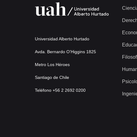
Cienci
Derec
Econo
Universidad Alberto Hurtado
Educa
Avda. Bernardo O’Higgins 1825
Filosof
Metro Los Héroes
Human
Santiago de Chile
Psicol
Teléfono +56 2 2692 0200
Ingeni