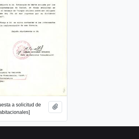
uesta a solicitud de
Añadir al portapapeles
bitacionales]