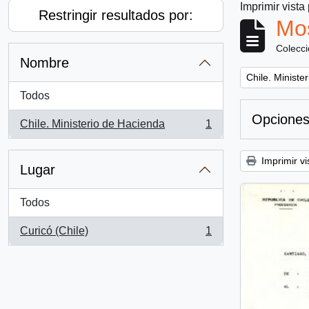
Imprimir vista
Restringir resultados por:
Mos
Colecc
Nombre
Remove filter:
Chile. Ministe
Todos
Opciones
Chile. Ministerio de Hacienda
1
, 1 resultados
Imprimir vi
Lugar
Todos
Curicó (Chile)
1
, 1 resultados