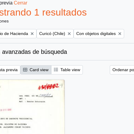
 previa
Cerrar
trando 1 resultados
iones
Remove filter:
Remove filter:
rio de Hacienda
Curicó (Chile)
Con objetos digitales
 avanzadas de búsqueda
sta previa
Card view
Table view
Ordenar por