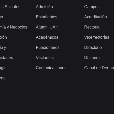
as Sociales
Admisión
Campus
ho
Estudiantes
Acreditación
mía y Negocios
Alumni UAH
Rectoría
ción
Académicos
Vicerrectorías
ía y
Funcionarios
Directorio
idades
Visitantes
Decanos
ogía
Comunicaciones
Canal de Denun
ería