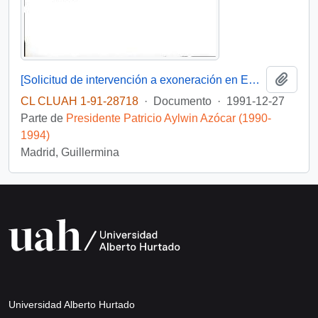
Añadi
[Solicitud de intervención a exoneración en Embajada de Venezuela dirigida al Presidente Patricio Aylwin]
CL CLUAH 1-91-28718
·
Documento
·
1991-12-27
Parte de
Presidente Patricio Aylwin Azócar (1990-
1994)
Madrid, Guillermina
Universidad Alberto Hurtado