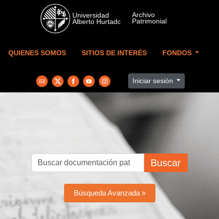
Skip to main content
QUIENES SOMOS
SITIOS DE INTERÉS
FONDOS
Iniciar sesión
Buscar
Búsqueda Avanzada »