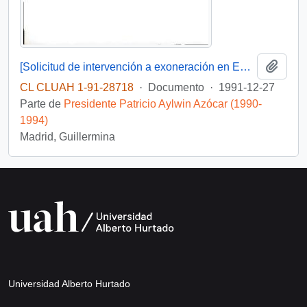
Añadi
[Solicitud de intervención a exoneración en Embajada de Venezuela dirigida al Presidente Patricio Aylwin]
CL CLUAH 1-91-28718
·
Documento
·
1991-12-27
Parte de
Presidente Patricio Aylwin Azócar (1990-
1994)
Madrid, Guillermina
Universidad Alberto Hurtado