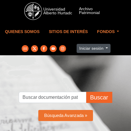
Skip to main content
QUIENES SOMOS
SITIOS DE INTERÉS
FONDOS
Iniciar sesión
Buscar
Búsqueda Avanzada »