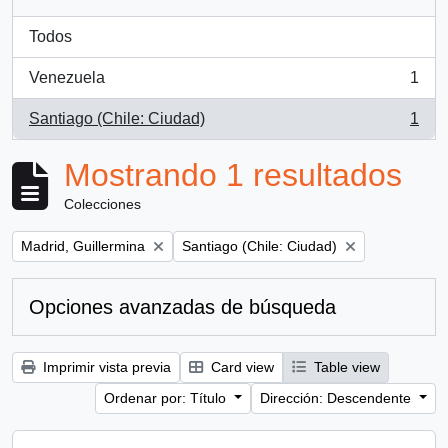
Todos
Venezuela
1
, 1 resultados
Santiago (Chile: Ciudad)
1
, 1 resultados
Mostrando 1 resultados
Colecciones
Remove filter:
Remove filter:
Madrid, Guillermina
Santiago (Chile: Ciudad)
Opciones avanzadas de búsqueda
Imprimir vista previa
Card view
Table view
Ordenar por: Título
Dirección: Descendente