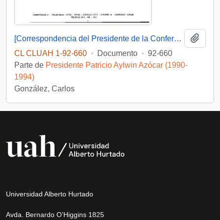
Añadi
[Correspondencia del Presidente de la Conferencia Episcopal de Chile dirigida al Presidente Patricio Aylwin]
CL CLUAH 1-92-660
·
Documento
·
92-660
Parte de
Presidente Patricio Aylwin Azócar (1990-
1994)
González, Carlos
Universidad Alberto Hurtado
Avda. Bernardo O’Higgins 1825