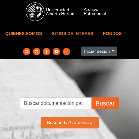
Skip to main content
QUIENES SOMOS
SITIOS DE INTERÉS
FONDOS
Iniciar sesión
Buscar
Búsqueda Avanzada »