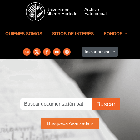
Skip to main content
QUIENES SOMOS
SITIOS DE INTERÉS
FONDOS
Iniciar sesión
Buscar
Búsqueda Avanzada »