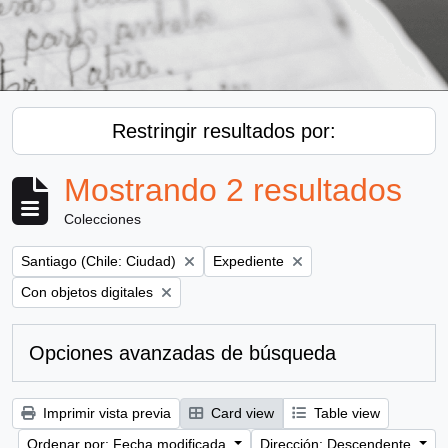
Restringir resultados por:
Mostrando 2 resultados
Colecciones
Remove filter:
Remove filter:
Santiago (Chile: Ciudad)
Expediente
Remove filter:
Con objetos digitales
Opciones avanzadas de búsqueda
Imprimir vista previa
Card view
Table view
Ordenar por: Fecha modificada
Dirección: Descendente