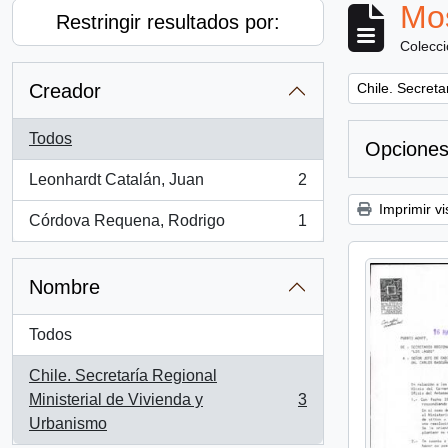
Mos
Restringir resultados por:
Colecc
Remove filter:
Creador
Chile. Secreta
Todos
Opciones
Leonhardt Catalán, Juan
2
, 2 resultados
Imprimir vi
Córdova Requena, Rodrigo
1
, 1 resultados
Nombre
Todos
Chile. Secretaría Regional
Ministerial de Vivienda y
3
, 3 resultados
Urbanismo