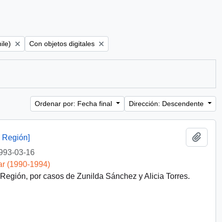
Remove filter:
ile)
Con objetos digitales
Ordenar por: Fecha final
Dirección: Descendente
Añadi
 Región]
993-03-16
ar (1990-1994)
gión, por casos de Zunilda Sánchez y Alicia Torres.