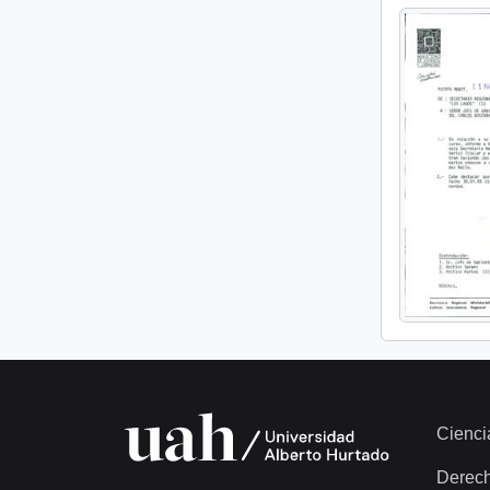
Cienci
Derec