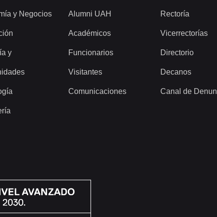
mía y Negocios
Alumni UAH
Rectoría
ción
Académicos
Vicerrectorías
ía y
Funcionarios
Directorio
idades
Visitantes
Decanos
ogía
Comunicaciones
Canal de Denun
ería