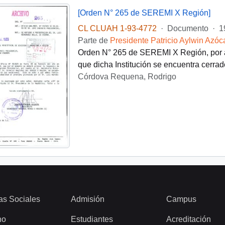
[Orden N° 265 de SEREMI X Región]
CL CLUAH 1-93-4772
·
Documento
·
1
Parte de
Presidente Patricio Aylwin Azóc
Orden N° 265 de SEREMI X Región, por a
que dicha Institución se encuentra cerrad
Córdova Requena, Rodrigo
as Sociales
Admisión
Campus
ho
Estudiantes
Acreditación