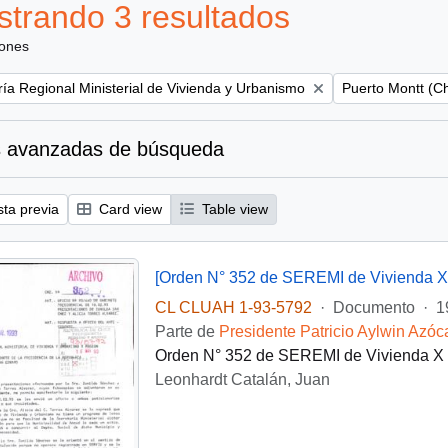
trando 3 resultados
iones
Remove filter:
ría Regional Ministerial de Vivienda y Urbanismo
Puerto Montt (Ch
 avanzadas de búsqueda
sta previa
Card view
Table view
[Orden N° 352 de SEREMI de Vivienda X
CL CLUAH 1-93-5792
·
Documento
·
1
Parte de
Presidente Patricio Aylwin Azóc
Orden N° 352 de SEREMI de Vivienda X Re
Leonhardt Catalán, Juan