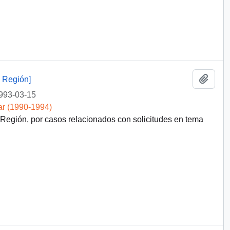
Añadi
 Región]
993-03-15
ar (1990-1994)
egión, por casos relacionados con solicitudes en tema