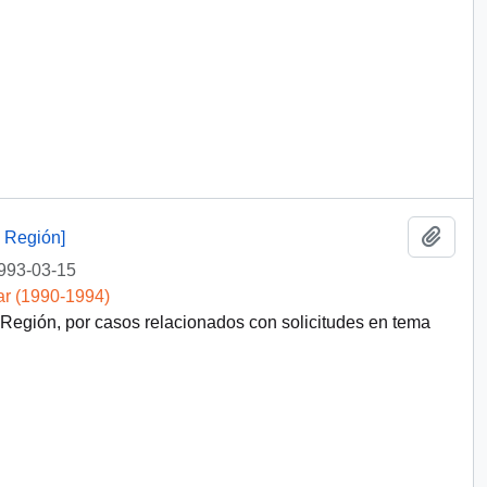
Añadi
 Región]
993-03-15
ar (1990-1994)
egión, por casos relacionados con solicitudes en tema