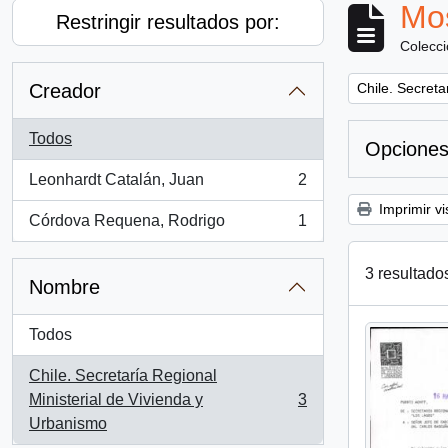
Mos
Restringir resultados por:
Colecc
Remove filter:
Creador
Chile. Secreta
Todos
Opciones
Leonhardt Catalán, Juan
2
, 2 resultados
Imprimir vi
Córdova Requena, Rodrigo
1
, 1 resultados
3 resultado
Nombre
Todos
Chile. Secretaría Regional
Ministerial de Vivienda y
3
, 3 resultados
Urbanismo