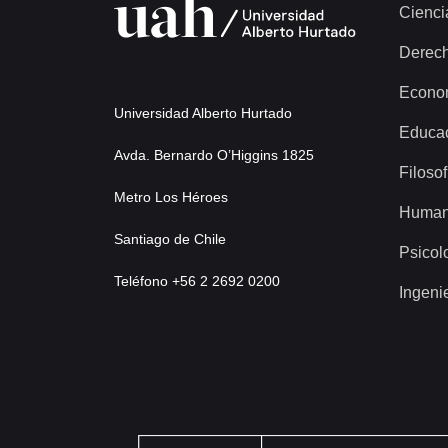
Cienci
Derec
Econo
Universidad Alberto Hurtado
Educa
Avda. Bernardo O’Higgins 1825
Filosof
Metro Los Héroes
Human
Santiago de Chile
Psicol
Teléfono +56 2 2692 0200
Ingeni