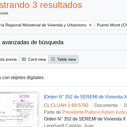
trando 3 resultados
iones
Remove filter:
ría Regional Ministerial de Vivienda y Urbanismo
Puerto Montt (Ch
 avanzadas de búsqueda
sta previa
Card view
Table view
s con objetos digitales
[Orden N° 352 de SEREMI de Vivienda X
CL CLUAH 1-93-5792
·
Documento
·
1
Parte de
Presidente Patricio Aylwin Azóc
Orden N° 352 de SEREMI de Vivienda X Re
Leonhardt Catalán, Juan