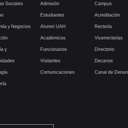
as Sociales
Admisión
Campus
ho
Estudiantes
Acreditación
mía y Negocios
Alumni UAH
Rectoría
ción
Académicos
Vicerrectorías
ía y
Funcionarios
Directorio
idades
Visitantes
Decanos
ogía
Comunicaciones
Canal de Denun
ería