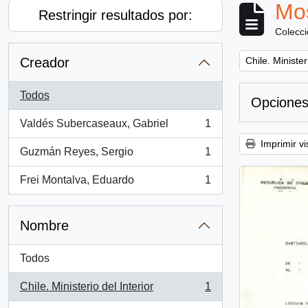
Mos
Restringir resultados por:
Colecc
Remove filter:
Creador
Chile. Minister
Todos
Opciones
Valdés Subercaseaux, Gabriel
1
, 1 resultados
Imprimir vi
Guzmán Reyes, Sergio
1
, 1 resultados
Frei Montalva, Eduardo
1
, 1 resultados
Nombre
Todos
Chile. Ministerio del Interior
1
, 1 resultados