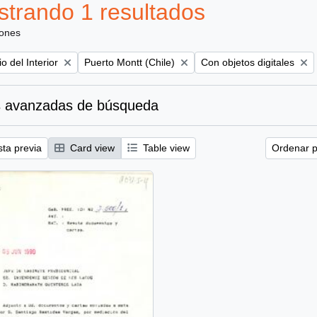
trando 1 resultados
iones
Remove filter:
Remove filter:
io del Interior
Puerto Montt (Chile)
Con objetos digitales
 avanzadas de búsqueda
sta previa
Card view
Table view
Ordenar p