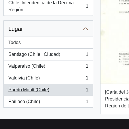
Chile. Intendencia de la Décima
1
, 1 resultados
Región
Lugar
Todos
Santiago (Chile : Ciudad)
1
, 1 resultados
Valparaíso (Chile)
1
, 1 resultados
Valdivia (Chile)
1
, 1 resultados
Puerto Montt (Chile)
1
[Carta del 
, 1 resultados
Presidencia
Paillaco (Chile)
1
, 1 resultados
Región de 