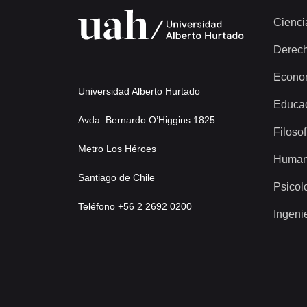
Cienci
Derec
Econo
Universidad Alberto Hurtado
Educa
Avda. Bernardo O’Higgins 1825
Filosof
Metro Los Héroes
Human
Santiago de Chile
Psicol
Teléfono +56 2 2692 0200
Ingeni