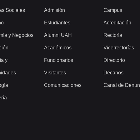
as Sociales
Admisión
Campus
ho
Estudiantes
Acreditación
mía y Negocios
Alumni UAH
Rectoría
ción
Académicos
Vicerrectorías
ía y
Funcionarios
Directorio
idades
Visitantes
Decanos
ogía
Comunicaciones
Canal de Denun
ería