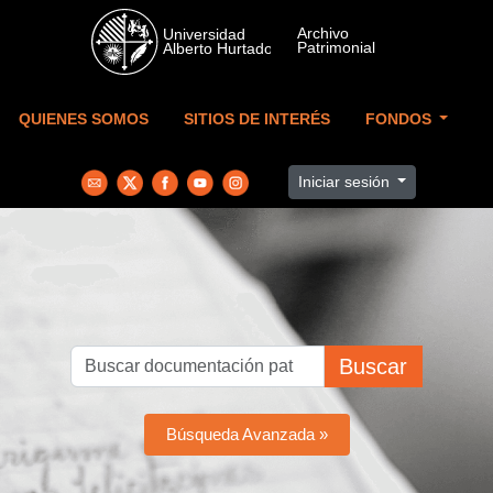
Skip to main content
QUIENES SOMOS
SITIOS DE INTERÉS
FONDOS
Iniciar sesión
Buscar
Búsqueda Avanzada »