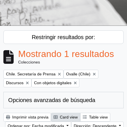
Restringir resultados por:
Mostrando 1 resultados
Colecciones
Remove filter:
Remove filter:
Chile. Secretaría de Prensa
Ovalle (Chile)
Remove filter:
Remove filter:
Discursos
Con objetos digitales
Opciones avanzadas de búsqueda
Imprimir vista previa
Card view
Table view
Ordenar por: Fecha modificada
Dirección: Descendente