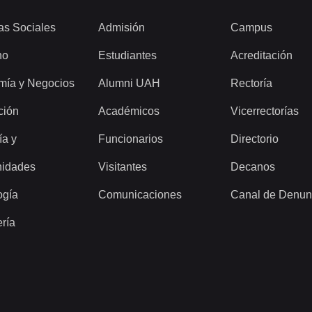
as Sociales
Admisión
Campus
ho
Estudiantes
Acreditación
mía y Negocios
Alumni UAH
Rectoría
ción
Académicos
Vicerrectorías
ía y
Funcionarios
Directorio
idades
Visitantes
Decanos
ogía
Comunicaciones
Canal de Denun
ería