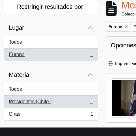
Mos
Restringir resultados por:
Colecc
Remove filter:
R
Lugar
Europa
P
Todos
Opciones
Europa
1
, 1 resultados
Imprimir vi
Materia
Todos
Presidentes (Chile )
1
, 1 resultados
Giras
1
, 1 resultados