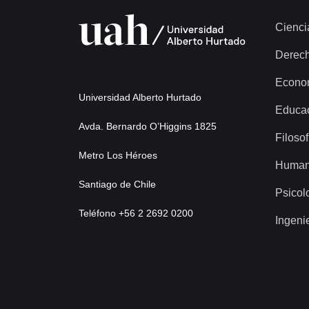
Cienci
Derec
Econo
Universidad Alberto Hurtado
Educa
Avda. Bernardo O’Higgins 1825
Filosof
Metro Los Héroes
Human
Santiago de Chile
Psicol
Teléfono +56 2 2692 0200
Ingeni