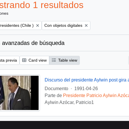
trando 1 resultados
iones
emove filter:
Remove filter:
residentes (Chile )
Con objetos digitales
 avanzadas de búsqueda
sta previa
Card view
Table view
Discurso del presidente Aylwin post gira 
Documento
·
1991-04-26
Parte de
Presidente Patricio Aylwin Azóc
Aylwin Azócar, Patricio1