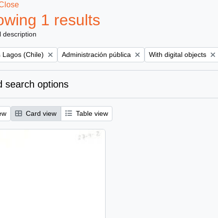
Close
wing 1 results
l description
Remove filter:
Remove filter:
 Lagos (Chile)
Administración pública
With digital objects
 search options
ew
Card view
Table view