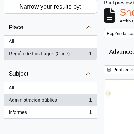
Print preview
Narrow your results by:
Sho
Archiva
Place
Remove filter:
Región de Los
All
Advanced
Región de Los Lagos (Chile)
1
, 1 results
Print previ
Subject
All
Administración pública
1
, 1 results
Informes
1
, 1 results