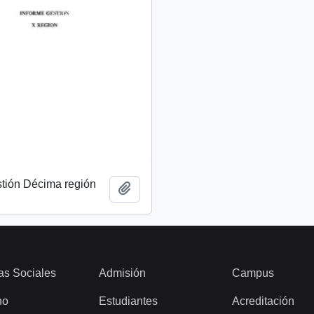
stión Décima región
Add to clipboard
as Sociales
Admisión
Campus
ho
Estudiantes
Acreditación