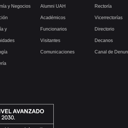
mía y Negocios
Alumni UAH
Rectoría
ción
Académicos
Vicerrectorías
ía y
Funcionarios
Directorio
idades
Visitantes
Decanos
ogía
Comunicaciones
Canal de Denun
ería