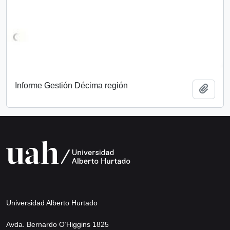
Informe Gestión Décima región
Add t
Universidad Alberto Hurtado
Avda. Bernardo O’Higgins 1825