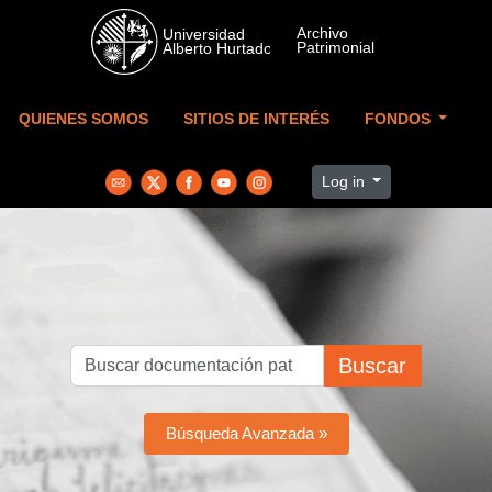
Skip to main content
QUIENES SOMOS
SITIOS DE INTERÉS
FONDOS
Log in
Buscar
Búsqueda Avanzada »