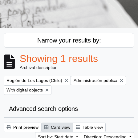
Narrow your results by:
Showing 1 results
Archival description
Remove filter:
Remove filter:
Región de Los Lagos (Chile)
Administración pública
Remove filter:
With digital objects
Advanced search options
Print preview
Card view
Table view
Sort by: Start date
Direction: Descending