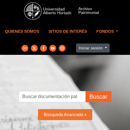
Skip to main content
QUIENES SOMOS
SITIOS DE INTERÉS
FONDOS
Iniciar sesión
Buscar
Búsqueda Avanzada »