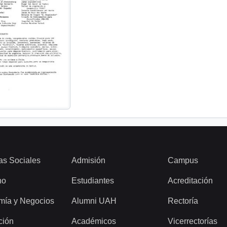
as Sociales
Admisión
Campus
ho
Estudiantes
Acreditación
mía y Negocios
Alumni UAH
Rectoría
ción
Académicos
Vicerrectorías