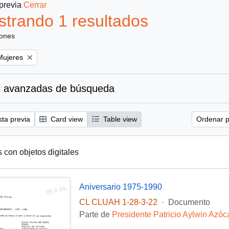
 previa
Cerrar
trando 1 resultados
iones
emove filter:
Mujeres
 avanzadas de búsqueda
sta previa
Card view
Table view
Ordenar p
s con objetos digitales
Aniversario 1975-1990
CL CLUAH 1-28-3-22
·
Documento
Parte de
Presidente Patricio Aylwin Azóc