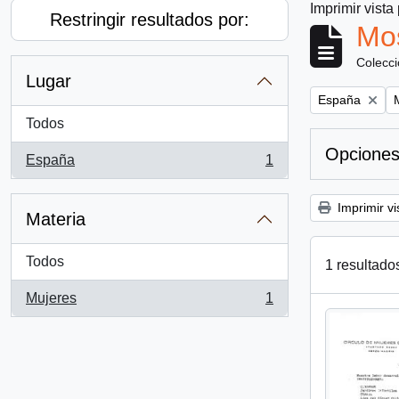
Imprimir vista
Restringir resultados por:
Mos
Colecc
Lugar
Remove filter:
R
España
Todos
Opciones
España
1
, 1 resultados
Imprimir vi
Materia
Todos
1 resultado
Mujeres
1
, 1 resultados