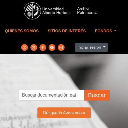
Skip to main content
QUIENES SOMOS
SITIOS DE INTERÉS
FONDOS
Iniciar sesión
Buscar
Búsqueda Avanzada »