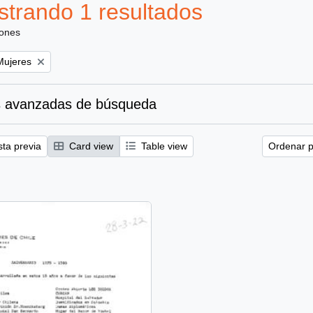
trando 1 resultados
iones
emove filter:
Mujeres
 avanzadas de búsqueda
sta previa
Card view
Table view
Ordenar p