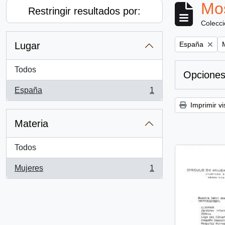
Mos
Restringir resultados por:
Colecc
Remove filter:
R
Lugar
España
Todos
Opciones
España
1
, 1 resultados
Imprimir vi
Materia
Todos
Mujeres
1
, 1 resultados