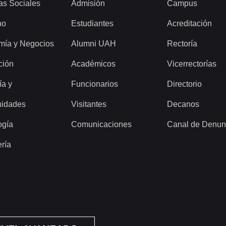
as Sociales
Admisión
Campus
ho
Estudiantes
Acreditación
mía y Negocios
Alumni UAH
Rectoría
ción
Académicos
Vicerrectorías
ía y
Funcionarios
Directorio
idades
Visitantes
Decanos
ogía
Comunicaciones
Canal de Denun
ería