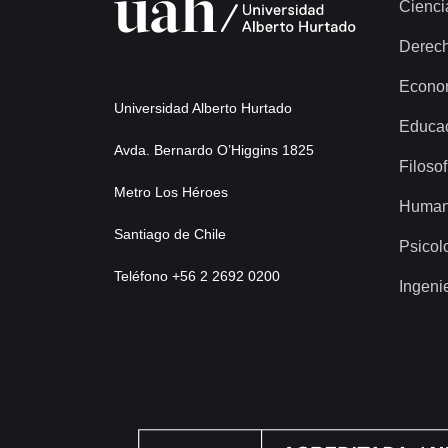
Cienci
Derec
Econo
Universidad Alberto Hurtado
Educa
Avda. Bernardo O’Higgins 1825
Filosof
Metro Los Héroes
Human
Santiago de Chile
Psicol
Teléfono +56 2 2692 0200
Ingeni