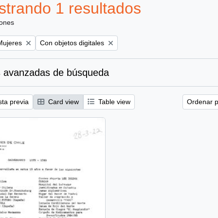
trando 1 resultados
iones
emove filter:
Remove filter:
Mujeres
Con objetos digitales
 avanzadas de búsqueda
sta previa
Card view
Table view
Ordenar p