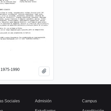
o 1975-1990
Añadir al portapapeles
as Sociales
Admisión
Campus
ho
Estudiantes
Acreditación