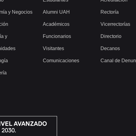
mía y Negocios
Alumni UAH
Rectoría
ción
Académicos
Vicerrectorías
ía y
Funcionarios
Directorio
idades
Visitantes
Decanos
ogía
Comunicaciones
Canal de Denun
ería