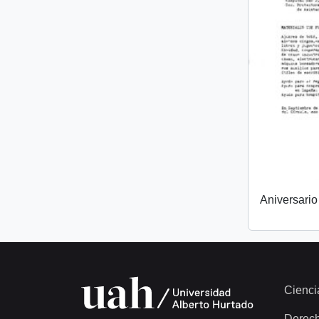
Aniversari
Cienci
Derec