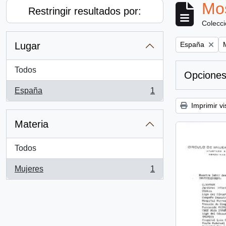
Mos
Restringir resultados por:
Colecc
Remove filter:
R
Lugar
España
Todos
Opciones
España
1
, 1 resultados
Imprimir vi
Materia
Todos
Mujeres
1
, 1 resultados