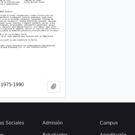
o 1975-1990
Añadir al portapapeles
as Sociales
Admisión
Campus
ho
Estudiantes
Acreditación