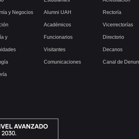
mía y Negocios
Alumni UAH
Rectoría
ción
Académicos
Vicerrectorías
ía y
Funcionarios
Directorio
idades
Visitantes
Decanos
ogía
Comunicaciones
Canal de Denun
ería