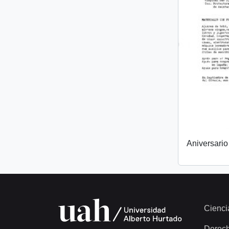
Aniversari
Cienci
Derec