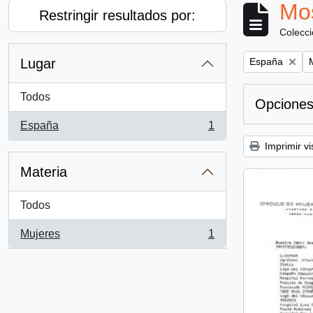
Mos
Restringir resultados por:
Colecc
Remove filter:
R
Lugar
España
Todos
Opciones
España
1
, 1 resultados
Imprimir vi
Materia
Todos
Mujeres
1
, 1 resultados