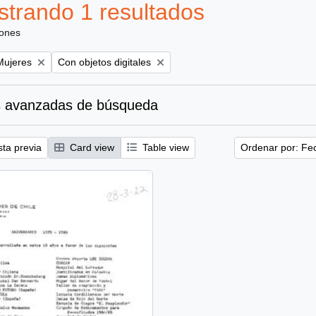
trando 1 resultados
iones
emove filter:
Remove filter:
Mujeres
Con objetos digitales
 avanzadas de búsqueda
sta previa
Card view
Table view
Ordenar por: Fe