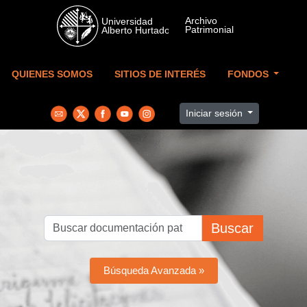
Skip to main content
QUIENES SOMOS
SITIOS DE INTERÉS
FONDOS
Iniciar sesión
Buscar
Búsqueda Avanzada »