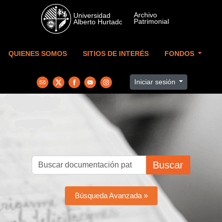
Skip to main content
QUIENES SOMOS
SITIOS DE INTERÉS
FONDOS
Iniciar sesión
Buscar
Búsqueda Avanzada »