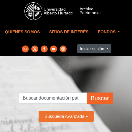
Skip to main content
QUIENES SOMOS
SITIOS DE INTERÉS
FONDOS
Iniciar sesión
Buscar
Búsqueda Avanzada »