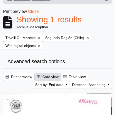
, 1 results
Print preview
Close
Showing 1 results
Archival description
Remove filter:
Remove filter:
Trivelli O., Marcelo
Segunda Región (Chile)
Remove filter:
With digital objects
Advanced search options
Print preview
Card view
Table view
Sort by: End date
Direction: Ascending