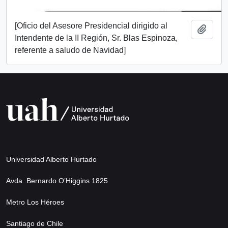
[Oficio del Asesore Presidencial dirigido al
Add t
Intendente de la II Región, Sr. Blas Espinoza,
referente a saludo de Navidad]
Universidad Alberto Hurtado
Avda. Bernardo O’Higgins 1825
Metro Los Héroes
Santiago de Chile