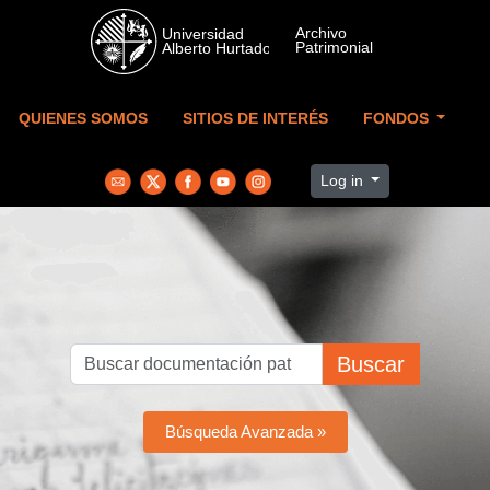
Skip to main content
QUIENES SOMOS
SITIOS DE INTERÉS
FONDOS
Log in
Buscar
Búsqueda Avanzada »