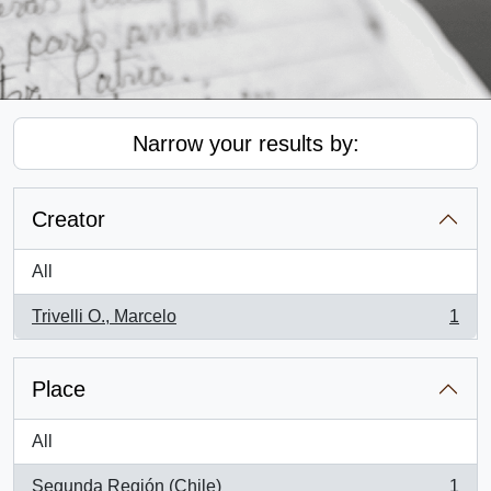
Narrow your results by:
Creator
All
Trivelli O., Marcelo
1
, 1 results
Place
All
Segunda Región (Chile)
1