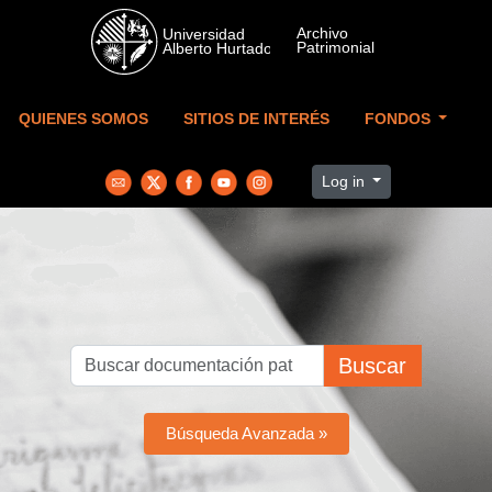
Skip to main content
QUIENES SOMOS
SITIOS DE INTERÉS
FONDOS
Log in
Buscar
Búsqueda Avanzada »