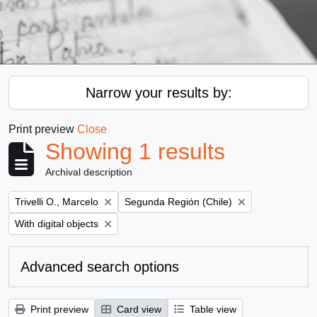
Narrow your results by:
Print preview
Close
Showing 1 results
Archival description
Remove filter:
Remove filter:
Trivelli O., Marcelo
Segunda Región (Chile)
Remove filter:
With digital objects
Advanced search options
Print preview
Card view
Table view