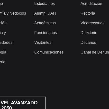
ho
Estudiantes
Acreditación
mía y Negocios
Alumni UAH
Rectoría
ción
Académicos
Vicerrectorías
ía y
Funcionarios
Directorio
idades
Visitantes
Decanos
ogía
Comunicaciones
Canal de Denun
ería