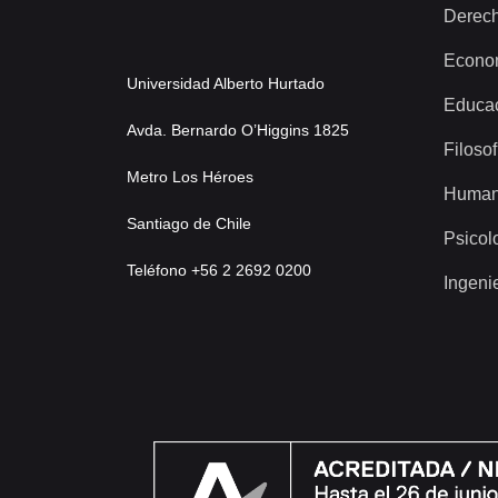
Derec
Econo
Universidad Alberto Hurtado
Educa
Avda. Bernardo O’Higgins 1825
Filosof
Metro Los Héroes
Human
Santiago de Chile
Psicol
Teléfono +56 2 2692 0200
Ingeni