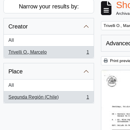
Sho
Narrow your results by:
Archiva
Remove filter:
Creator
Trivelli O., Ma
All
Advanced
Trivelli O., Marcelo
1
, 1 results
Print previ
Place
All
Segunda Región (Chile)
1
, 1 results