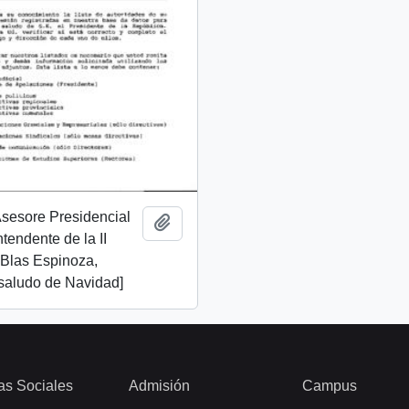
 Asesore Presidencial
Add to clipboard
Intendente de la II
 Blas Espinoza,
 saludo de Navidad]
as Sociales
Admisión
Campus