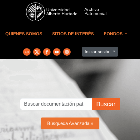
Skip to main content
QUIENES SOMOS
SITIOS DE INTERÉS
FONDOS
Iniciar sesión
Buscar
Búsqueda Avanzada »