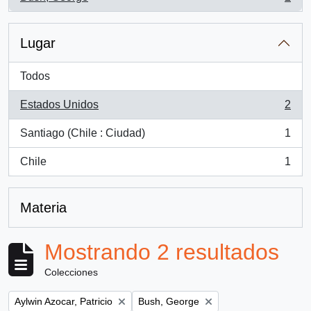
, 2 resultados
Lugar
Todos
Estados Unidos
2
, 2 resultados
Santiago (Chile : Ciudad)
1
, 1 resultados
Chile
1
, 1 resultados
Materia
Mostrando 2 resultados
Colecciones
Remove filter:
Remove filter:
Aylwin Azocar, Patricio
Bush, George