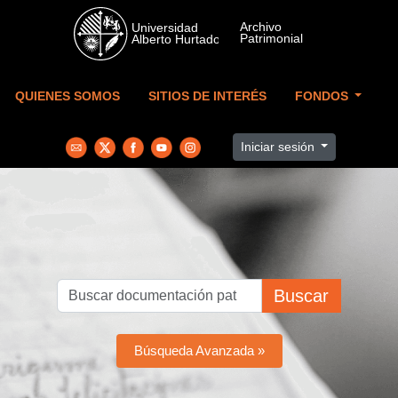
Skip to main content
QUIENES SOMOS
SITIOS DE INTERÉS
FONDOS
Iniciar sesión
Buscar
Búsqueda Avanzada »