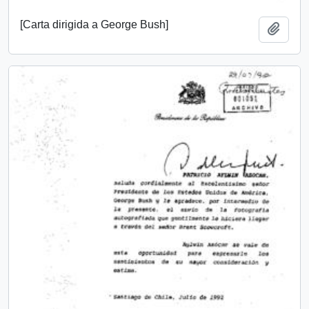
[Carta dirigida a George Bush]
Añadi