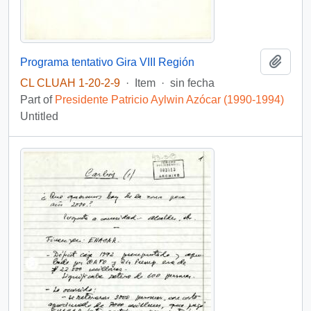
Add t
Programa tentativo Gira VIII Región
CL CLUAH 1-20-2-9
·
Item
·
sin fecha
Part of
Presidente Patricio Aylwin Azócar (1990-1994)
Untitled