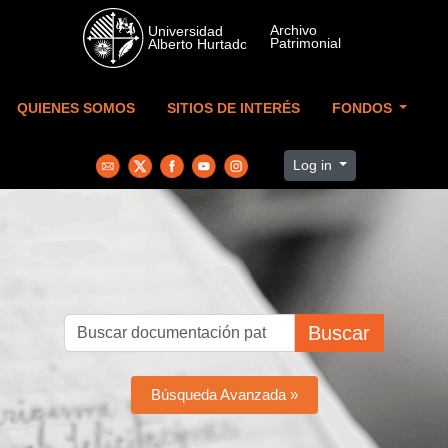
Skip to main content
QUIENES SOMOS
SITIOS DE INTERÉS
FONDOS
Log in
Buscar
Búsqueda Avanzada »