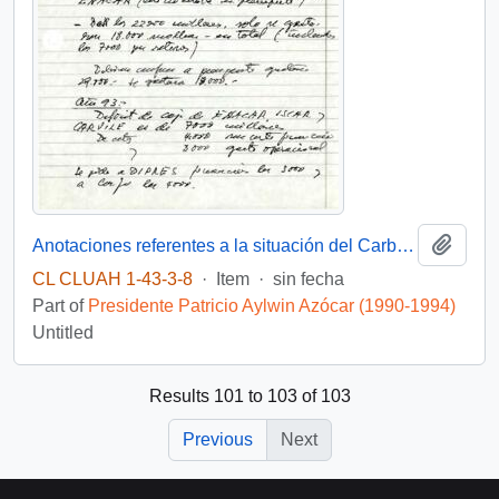
Add t
Anotaciones referentes a la situación del Carbón en el Sur
CL CLUAH 1-43-3-8
·
Item
·
sin fecha
Part of
Presidente Patricio Aylwin Azócar (1990-1994)
Untitled
Results 101 to 103 of 103
Previous
Next