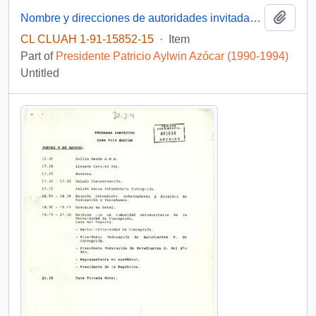
Add t
Nombre y direcciones de autoridades invitadas a la ceremonia de inauguración del Manto no. 3 Mina Lota
CL CLUAH 1-91-15852-15
·
Item
Part of
Presidente Patricio Aylwin Azócar (1990-1994)
Untitled