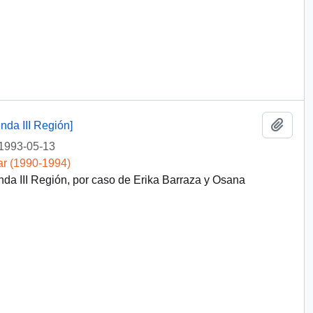
Añadi
da III Región]
1993-05-13
ar (1990-1994)
a III Región, por caso de Erika Barraza y Osana