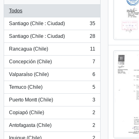
Todos
Santiago (Chile : Ciudad)
35
, 35 resultados
Santiago (Chile : Ciudad)
28
, 28 resultados
Rancagua (Chile)
11
, 11 resultados
Concepción (Chile)
7
, 7 resultados
Valparaíso (Chile)
6
, 6 resultados
Temuco (Chile)
5
, 5 resultados
Puerto Montt (Chile)
3
, 3 resultados
Copiapó (Chile)
2
, 2 resultados
Antofagasta (Chile)
2
, 2 resultados
Iquique (Chile)
2