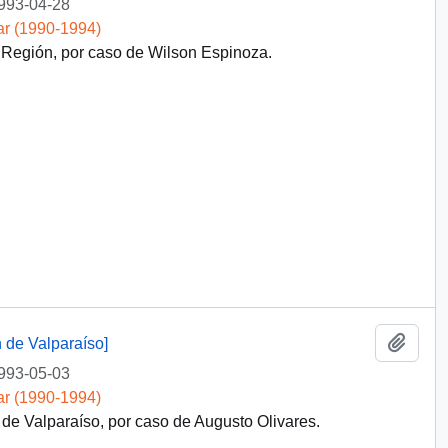
993-04-28
ar (1990-1994)
Región, por caso de Wilson Espinoza.
Añadi
de Valparaíso]
993-05-03
ar (1990-1994)
e Valparaíso, por caso de Augusto Olivares.