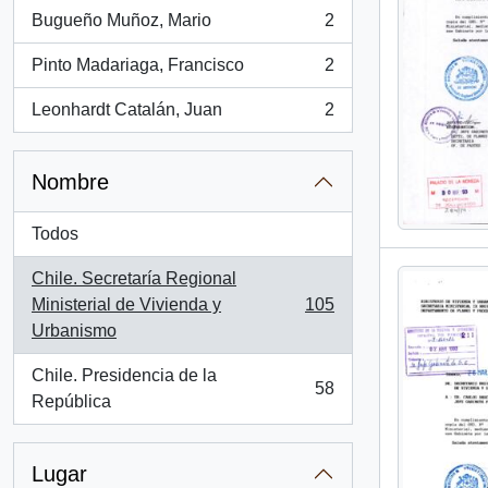
Bugueño Muñoz, Mario
2
, 2 resultados
Pinto Madariaga, Francisco
2
, 2 resultados
Leonhardt Catalán, Juan
2
, 2 resultados
Nombre
Todos
Chile. Secretaría Regional
Ministerial de Vivienda y
105
, 105 resultados
Urbanismo
Chile. Presidencia de la
58
, 58 resultados
República
Lugar