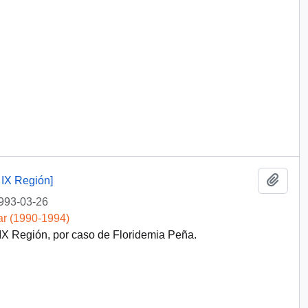
Añadi
IX Región]
993-03-26
ar (1990-1994)
X Región, por caso de Floridemia Peña.