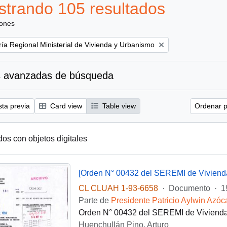
trando 105 resultados
iones
ría Regional Ministerial de Vivienda y Urbanismo
 avanzadas de búsqueda
sta previa
Card view
Table view
Ordenar p
dos con objetos digitales
[Orden N° 00432 del SEREMI de Viviend
CL CLUAH 1-93-6658
·
Documento
·
1
Parte de
Presidente Patricio Aylwin Azóc
Orden N° 00432 del SEREMI de Vivienda 
Huenchullán Pino, Arturo