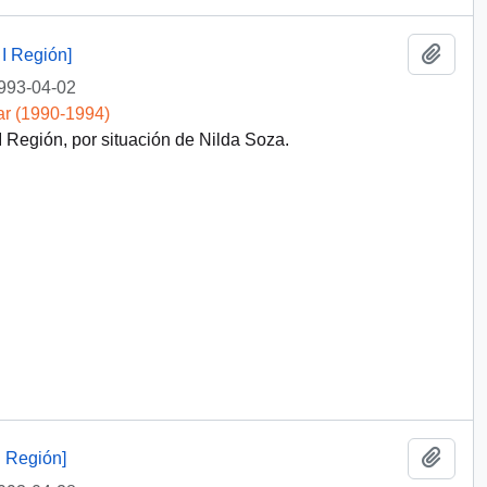
Añadi
I Región]
993-04-02
ar (1990-1994)
Región, por situación de Nilda Soza.
Añadi
 Región]