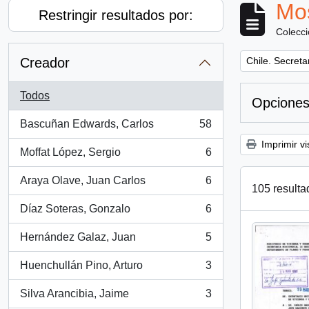
Mos
Restringir resultados por:
Colecc
Remove filter:
Creador
Chile. Secreta
Todos
Opciones
Bascuñan Edwards, Carlos
58
, 58 resultados
Imprimir vi
Moffat López, Sergio
6
, 6 resultados
Araya Olave, Juan Carlos
6
, 6 resultados
105 resulta
Díaz Soteras, Gonzalo
6
, 6 resultados
Hernández Galaz, Juan
5
, 5 resultados
Huenchullán Pino, Arturo
3
, 3 resultados
Silva Arancibia, Jaime
3
, 3 resultados