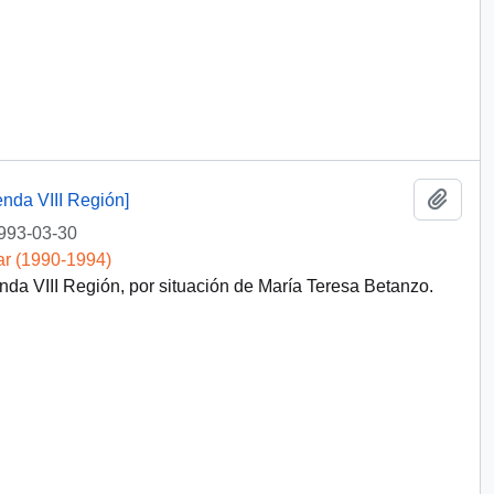
Añadi
nda VIII Región]
993-03-30
ar (1990-1994)
da VIII Región, por situación de María Teresa Betanzo.