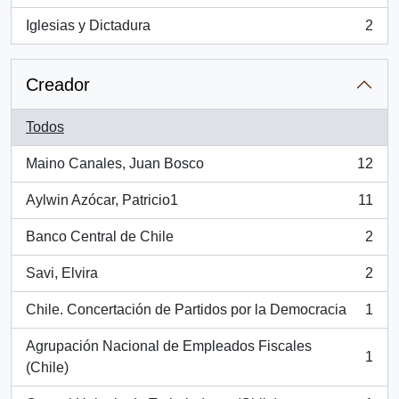
Iglesias y Dictadura
2
, 2 resultados
Creador
Todos
Maino Canales, Juan Bosco
12
, 12 resultados
Aylwin Azócar, Patricio1
11
, 11 resultados
Banco Central de Chile
2
, 2 resultados
Savi, Elvira
2
, 2 resultados
Chile. Concertación de Partidos por la Democracia
1
, 1 resultados
Agrupación Nacional de Empleados Fiscales
1
, 1 resultados
(Chile)