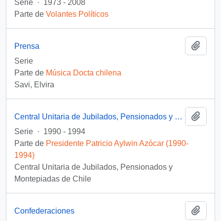
Serie
·
1973 - 2008
Parte de
Volantes Políticos
Añadi
Prensa
Serie
Parte de
Música Docta chilena
Savi, Elvira
Añadi
Central Unitaria de Jubilados, Pensionados y Montepiadas de Chile (CUPEMCHI)
Serie
·
1990 - 1994
Parte de
Presidente Patricio Aylwin Azócar (1990-
1994)
Central Unitaria de Jubilados, Pensionados y
Montepiadas de Chile
Añadi
Confederaciones