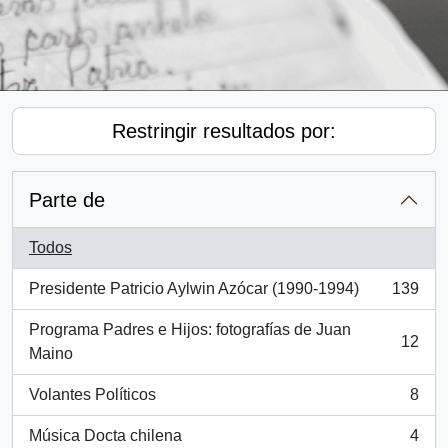
Restringir resultados por:
Parte de
Todos
Presidente Patricio Aylwin Azócar (1990-1994)
139
, 139 resultados
Programa Padres e Hijos: fotografías de Juan
12
, 12 resultados
Maino
Volantes Políticos
8
, 8 resultados
Música Docta chilena
4
, 4 resultados