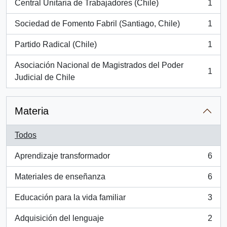
Central Unitaria de Trabajadores (Chile)
1
, 1 resultados
Sociedad de Fomento Fabril (Santiago, Chile)
1
, 1 resultados
Partido Radical (Chile)
1
, 1 resultados
Asociación Nacional de Magistrados del Poder
1
, 1 resultados
Judicial de Chile
Materia
Todos
Aprendizaje transformador
6
, 6 resultados
Materiales de enseñanza
6
, 6 resultados
Educación para la vida familiar
3
, 3 resultados
Adquisición del lenguaje
2
, 2 resultados