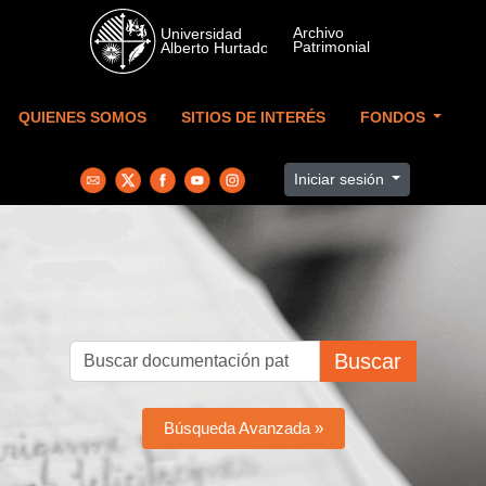
Skip to main content
QUIENES SOMOS
SITIOS DE INTERÉS
FONDOS
Iniciar sesión
Buscar
Búsqueda Avanzada »